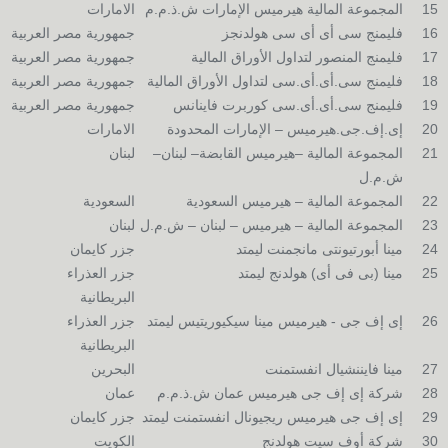
15
المجموعة المالية هيرميس الإمارات ش.ذ.م.م
الامارات
16
فليمنج سى أى أى سى هولدنجز
جمهورية مصر العربية
17
فليمنج المنصور لتداول الأوراق المالية
جمهورية مصر العربية
18
فليمنج سى.أى.أى.سى لتداول الأوراق المالية
جمهورية مصر العربية
19
فليمنج سى.أى.أى.سى كوربرت فاينانس
جمهورية مصر العربية
20
إى.إف.جى.هيرميس – الإمارات المحدودة
الامارات
21
المجموعة المالية –هيرميس القابضة– لبنان–
لبنان
ش.م.ل
22
المجموعة المالية – هيرميس السعودية
السعودية
23
المجموعة المالية – هيرميس – لبنان – ش.م.ل
لبنان
24
مينا أبورتيونتى مانجمنت ليمتد
جزر كايمان
25
مينا (بى فى أى) هولدنج ليمتد
جزر العذراء
البريطانية
26
إى إف جى - هيرميس مينا سيكيوريتيس ليمتد
جزر العذراء
البريطانية
27
مينا فايننشيال انفستمنت
البحرين
28
شركة إى إف جى هيرميس عمان ش.ذ.م.م
عمان
29
إى إف جى هيرميس ريجيونال انفستمنت ليمتد
جزر كايمان
30
شركة أوف سيت هولدنج
الكويت