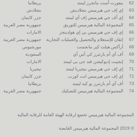
62
بيفورت أست مانجرز ليمتد
بريطانيا
63
إي إف جي هيرميس بنجلاديش
بنجلادش
64
إي أف جي هيرميس إف أي ليمتد
جزر كايمان
65
المجموعة المالية هيرميس للتوريق
جمهورية مصر العربية
66
إي إف جي هيرميس بي إي هولدينجز
الامارات
67
إتقان للإستعلام والتحصيل والعمليات التجارية
جمهورية مصر العربية
68
أرأكس هيلث كير مانجمنت
مورشيوس
69
أف آي أم بارتنرز كي آس أي
السعودية
70
إيجيبت إديوكيشن فند جى بى ليمتد
الامارات
71
إي إف جي هيرميس نيجيريا ليمتد
نيجيريا
72
إي إف جي هيرميس انت كورب.
جزر كايمان
73
أف آي أم بارتنرز يو كيه ليمتد
بريطانيا
74
المجموعة المالية هيرميس للتصكيك
جمهورية مصر العربية
المجموعة المالية هيرميس تخضع لرقابة الهيئة العامة للرقابة المالية
© 2019 المجموعة المالية هيرميس القابضة