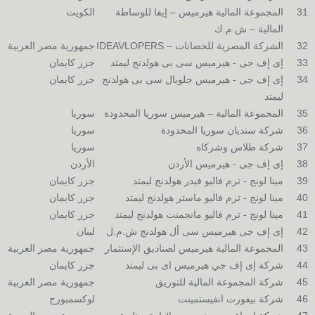
31
المجموعة المالية هيرميس – إيفا للوساطة
الكويت
المالية – ش.م.ك
32
الشركة المصرية للحضانات – IDEAVLOPERS
جمهورية مصر العربية
33
إى إف جى - هيرميس سى بى هولدنج ليمتد
جزر كايمان
34
إى إف جى - هيرميس جلوبال سى بى هولدنج
جزر كايمان
ليمتد
35
المجموعة المالية – هيرميس سوريا المحدودة
سوريا
36
شركة سنديان سوريا المحدودة
سوريا
37
شركة طلاس وشركاه
سوريا
38
إى إف جى - هيرميس الأردن
الأردن
39
مينا لونج - ترم فاليو فيدر هولدنج ليمتد
جزر كايمان
40
مينا لونج - ترم فاليو ماستر هولدنج ليمتد
جزر كايمان
41
مينا لونج - ترم فاليو مانجمنت هولدنج ليمتد
جزر كايمان
42
إى إف جى هيرميس سى أل هولدنج ش.م.ل
لبنان
43
المجموعة المالية هيرميس لصناديق الإستثمار
جمهورية مصر العربية
44
شركة إى إف جي هيرميس اى بى ليمتد
جزر كايمان
45
شركة المجموعة المالية للتوريق
جمهورية مصر العربية
46
شركة بيفورت انفيستمينت
لوكسمبورج