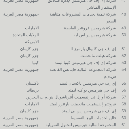
47
شركة إى إف جى هيرميس لإدارة صناديق
جمهورية مصر العربية
الإستثمار المباشر
48
شركة تنمية لخدمات المشروعات متناهية
جمهورية مصر العربية
الصغر
49
شركة هيرميس فرونتير القابضة
الامارات
50
شركة هيرميس يو اس ايه
الولايات المتحدة
الامريكة
51
إي إف جي كابيتال بارتنرز III
جزر كايمان
52
شركة هيلث مانجمنت
جزر كايمان
53
شركة إى إف جي هيرميس كينيا ليمتد
كينيا
54
شركة المجموعة المالية فاينانس القابضة
جمهورية مصر العربية
ش.م.م
55
إي إف جي هيرميس باكستان ليمتد
باكستان
56
إف جي هيرميس يو كيه ليمتد
بريطانيا
57
شركة أو إل تي إنفسمنت أنترناشونال ش.م.ب
البحرين
58
فرونتير إنفستمنت مانجمنت بارتنرز ليمتد
الامارات
59
إي أف جي هيرمس إس بي ليمتد
جزر كايمان
60
فاليو لخدمات البيع بالتقسيط
جمهورية مصر العربية
61
المجموعة المالية هيرميس للحلول التمويلية
جمهورية مصر العربية